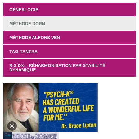
GÉNÉALOGIE
MÉTHODE DORN
MÉTHODE ALFONS VEN
TAO-TANTRA
R.S.D® – RÉHARMONISATION PAR STABILITÉ
DYNAMIQUE