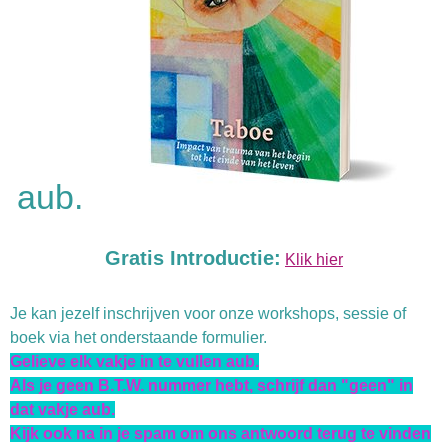
aub.
Gratis Introductie:
Klik hier
Je kan jezelf inschrijven voor onze workshops, sessie of
boek via het onderstaande formulier.
Gelieve elk vakje in te vullen aub.
Als je geen B.T.W. nummer hebt, schrijf dan "geen" in
dat vakje aub.
Kijk ook na in je spam om ons antwoord terug te vinden